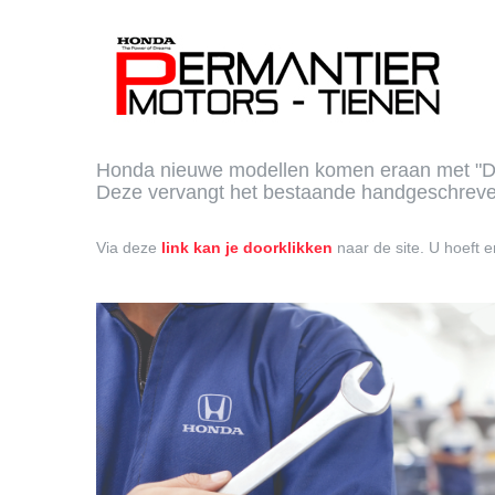
Honda nieuwe modellen komen eraan met "Dig
Deze vervangt het bestaande handgeschrev
Via deze
link kan je doorklikken
naar de site. U hoeft 