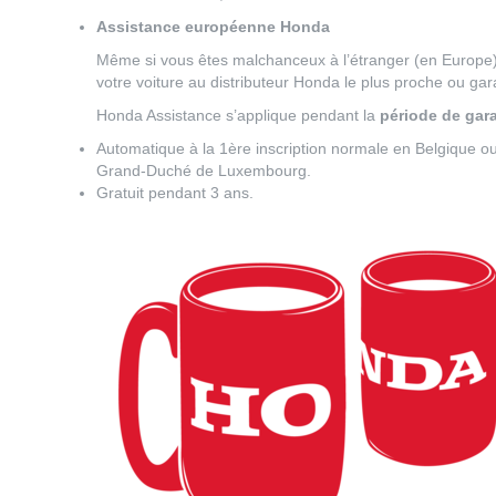
Assistance européenne Honda
Même si vous êtes malchanceux à l’étranger (en Europe),
votre voiture au distributeur Honda le plus proche ou ga
Honda Assistance s’applique pendant la
période de gara
Automatique à la 1ère inscription normale en Belgique 
Grand-Duché de Luxembourg.
Gratuit pendant 3 ans.