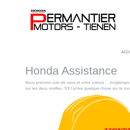
ACC
Honda Assistance
Nous prenons soin de vous et votre voiture ... longtemp
sur les deux oreilles. S’ll t’arrive quelque chose sur la 