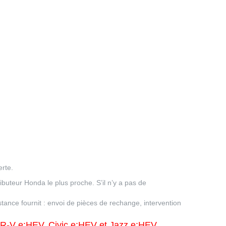
rte.
ibuteur Honda le plus proche. S’il n’y a pas de
stance fournit : envoi de pièces de rechange, intervention
R-V e:HEV, Civic e:HEV et Jazz e:HEV