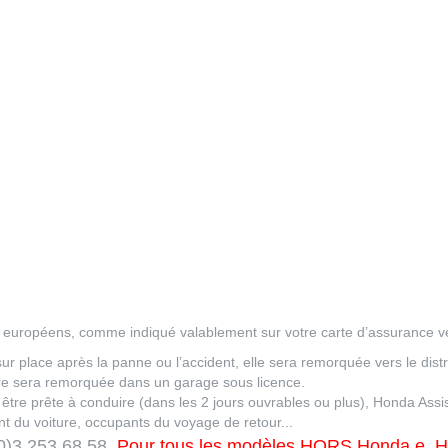
 européens, comme indiqué valablement sur votre carte d’assurance ve
r place après la panne ou l’accident, elle sera remorquée vers le distr
ure sera remorquée dans un garage sous licence.
t être prête à conduire (dans les 2 jours ouvrables ou plus), Honda Assi
nt du voiture, occupants du voyage de retour...
0)3 253 68 58.
Pour tous les modèles HORS Honda e, H